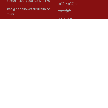
Street, Liverpool NSW 2170
व्यक्ति/व्यक्तित्व
info@nepalnewsaustralia.co
कला/शैली
m.au
बिचार/ब्लग
हाम्रो टीम
About Us
Disclaimer
विज्ञापनका लागि
+61423418937 |
+61401621527
Editor-In- Chief
Published By:
Madhav Gairhe
Pacific Intenational
Media Group Pty. Ltd.
ABN.
28 161 703 868