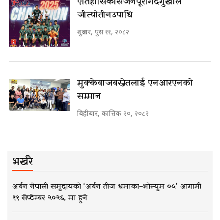
ऐतिहासिक सिजन पूरा गर्दै गुर्खाले
जीत्यो तीन उपाधि
शुक्रबार, पुस ११, २०८२
मुक्केवाज बस्नेतलाई एनआरएनको
सम्मान
बिहीबार, कात्तिक २०, २०८२
भर्खरै
अर्बन नेपाली समुदायको ‘अर्बन तीज धमाका–भोल्युम ०५’ आगामी
११ सेप्टेम्बर २०२६, मा हुने