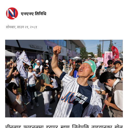
एनएनए प्रतिनिधि
सोमबार, साउन २१, २०८१
चीनलाई फाइनलमा हराएर स्वर्ण जितेपछि ताइवानका खेल