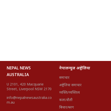
NEPAL NEWS
नेपालन्युज अष्ट्रेलिया
AUSTRALIA
समाचार
U 2101, 420 Macquarie
अष्ट्रेलिया समाचार
Street, Liverpool NSW 2170
व्यक्ति/व्यक्तित्व
info@nepalnewsaustralia.co
कला/शैली
m.au
बिचार/ब्लग