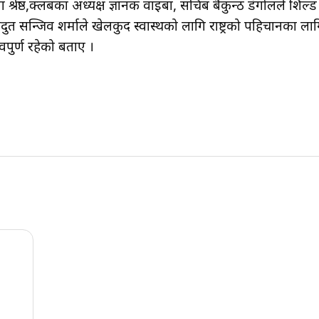
 श्रेष्ठ,क्लबका अध्यक्ष ज्ञानक वाइबा, सचिब बैकुन्ठ डंगोलले शिल्ड
त सन्जिव शर्माले खेलकुद स्वास्थको लागि राष्ट्रको पहिचानका ला
्वपुर्ण रहेको बताए ।