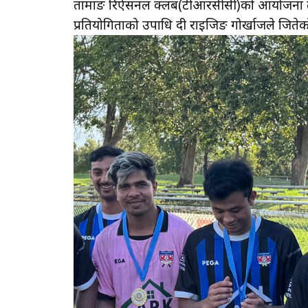
तामाङ रिक्रेएसनल क्लब(टीआरसीसी)को आयोजना त
प्रतियोगिताको उपाधि दी राइजिङ गोर्खाजले जिते