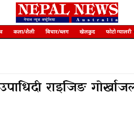
्व
कला/शैली
बिचार/ब्लग
खेलकुद
फोटो ग्यालरी
लको उपाधि दी राइजिङ गोर्खाज