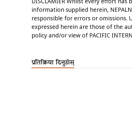
DISCLAMIER Whilst every effort has 
information supplied herein, NEPA
responsible for errors or omissions. 
expressed herein are those of the aut
policy and/or view of PACIFIC INT
प्रतिक्रिया दिनुहोस्