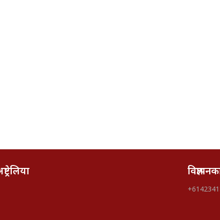
्ट्रेलिया
विज्ञापन
+6142341