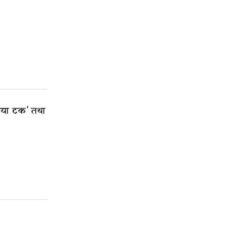
िडिया टक’ तथा