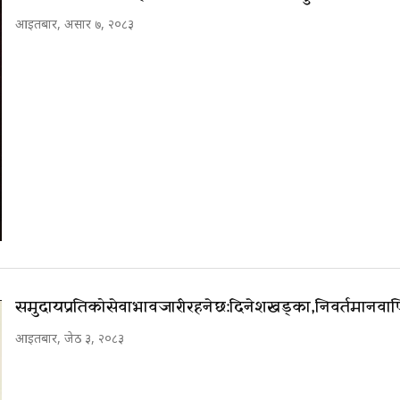
आइतबार, असार ७, २०८३
समुदायप्रतिको सेवाभाव जारी रहनेछ: दिनेश खड्का, निवर्तमान वा
आइतबार, जेठ ३, २०८३