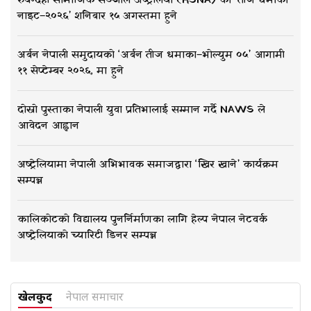
रुपन्देही सामाजिक सञ्जाल अष्ट्रेलिया (RSNA) को ‘तीज धमाका
नाइट–२०२६’ शनिबार १५ अगस्तमा हुने
अर्बन नेपाली समुदायको ‘अर्बन तीज धमाका–भोल्युम ०५’ आगामी
११ सेप्टेम्बर २०२६, मा हुने
दोस्रो पुस्ताका नेपाली युवा प्रतिभालाई सम्मान गर्दै NAWS ले
आवेदन आह्वान
अष्ट्रेलियामा नेपाली अभिभावक समाजद्वारा ‘खिर खाने’ कार्यक्रम
सम्पन्न
कालिकोटको विद्यालय पुनर्निर्माणका लागि हेल्प नेपाल नेटवर्क
अष्ट्रेलियाको च्यारिटी डिनर सम्पन्न
खेलकुद
नेपाल समाचार