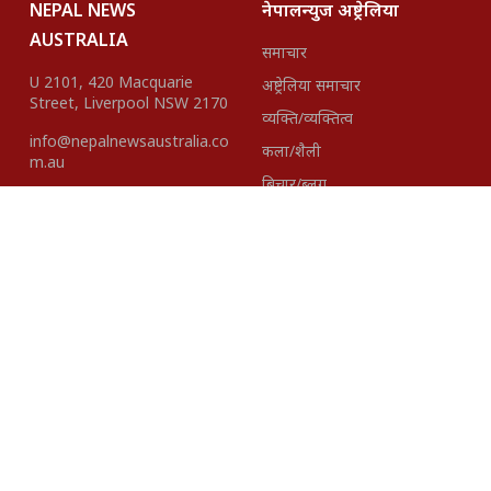
NEPAL NEWS
नेपालन्युज अष्ट्रेलिया
AUSTRALIA
समाचार
U 2101, 420 Macquarie
अष्ट्रेलिया समाचार
Street, Liverpool NSW 2170
व्यक्ति/व्यक्तित्व
info@nepalnewsaustralia.co
कला/शैली
m.au
बिचार/ब्लग
हाम्रो टीम
About Us
Disclaimer
विज्ञापनका लागि
+61423418937 |
+61401621527
Editor-In- Chief
Published By:
Madhav Gairhe
Pacific Intenational