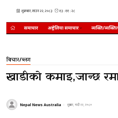
समाचार
अष्ट्रेलिया समाचार
व्यक्ति/व्यक्तित
बिचार/ब्लग
खाडीको कमाइ,जान्छ रम
Nepal News Australia
शुक्रबार, भदौ २२, २०८०