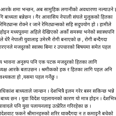
ा आरके शर्मा भन्छन, अब सामुहिक लगानीको अवधारणा नल्याउने 
लागि बाध्यता बन्नेछन । गैर आवासिय नेपाली संघले मुलुकको हितका
िट्यान्स रोक्ने र जाने रेमिट्यान्सको सहि सदुपयोग हो । हामीले
्र होइन मध्यपुर्वमा अहिले देखिएको अर्को समस्या भनेको स्वास्थपनि
े धेरै नेपाली युवालाइ उमेरमै रोगी बनाएको छ , रोगी बन्दैगर्दा
आरएनले मजदुरको स्वास्थ बिमा र उपचारको बिषयमा समेत पहल
आवासिय भावना अनुरुप पनि एक पटक मजदुरको हितका लागि
ध्यक्ष आरके बताउछन । श्रमीकको हक र हितका लागि पहल अनि
श्यकता हो ,यसमा पहल गर्नेछु ।
धिकांश बाध्यताले जान्छन । देशभित्रै इलम गरेर बस्न सकिन्छ भन्ने
बाध्य छन । युवा विदेश पहलायनको कारण यो मात्र होइन । देशभित्
पावादले पनि युवा पलायनलाई उत्प्रेरित गरिरहेका छ ।
शवाट फर्कने श्रीमानहरुको शरिर थाक्दैगर्दा न त कमाइनै बचेको