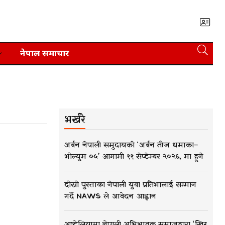
नेपाल समाचार
भर्खरै
अर्बन नेपाली समुदायको ‘अर्बन तीज धमाका–
भोल्युम ०५’ आगामी ११ सेप्टेम्बर २०२६, मा हुने
दोस्रो पुस्ताका नेपाली युवा प्रतिभालाई सम्मान
गर्दै NAWS ले आवेदन आह्वान
अष्ट्रेलियामा नेपाली अभिभावक समाजद्वारा ‘खिर