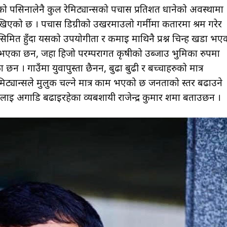
ीको पसिनालेनै कुल रेमिट्यान्सको पचास प्रतिशत धानेको अवस्थामा
िएको छ । पचास डिग्रीको उखरमाउलो गर्मीमा कतारमा श्रम गरेर
िमित हुँंदा यसको उपयोगीता र कमाइ माथिनै प्रश्न चिन्ह खडा भए
भएका छन, जहा हिजो परम्परागत कृषीको उब्जाउ भुमिका रुपमा
न । गाउँंमा युवापुस्ता छैनन, बुढा बुढी र बच्चाहरुको मात्र
मिट्यान्सले मुलुक चल्ने मात्र काम भएको छ जनताको स्तर बढाउने
गाडि बढाइरहेका व्यबशायी राजेन्द्र कुमार शर्मा बताउछन ।