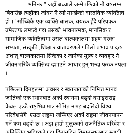
भनिन्छ " जहाँ बच्चाले जन्मेपछिको नौ वर्षसम्म
बिताउँछ त्यहाँको जीवन नै त्यो मान्छेको वास्तविक व्यक्तित्व
हो ।" साँच्चिकै एक व्यक्ति बालक, वयस्क हुँदै परिपक्क
उमेरतर्फ लम्कदै गर्दा उसको भावनात्मक, मानसिक र
सामाजिक व्यक्तित्वमा उसले बाल्यकालमा ग्रहण गरेका
सभ्यता, संस्कृति ,शिक्षा र वातावरणले गतिलो प्रभाव पार्दछ
अर्थात् बाल्यकालमा सिकेका र जानेका मूल्य र व्यवहार नै
जीवनभरिकै व्यक्तित्व दर्शाउने आधार हुन् भन्दा फरक नपर्ला
।
पछिल्ला दिनहरूमा अवसर र स्वतन्त्रताको निमित्त मानव
जातिको एक स्थानबाट अर्को स्थानमा बढ्दो बसाइसराइ
केवल एउटै राष्ट्रभित्र मात्र सीमित नभई बदलिदो विश्व
परिवेशसँगै एउटा राष्ट्रमा जन्मिएर अर्को राष्ट्रमा जीवनयापन
गर्ने क्रम बढ्दो छ । अझ हाम्रो मुलुकको राजनैतिक परिवेश र
अनिश्चित भविष्यले गर्दा दिनानुदिन विमानस्थलबाट स्थायी