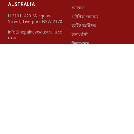
AUSTRALIA
समाचार
U 2101, 420 Macquarie
अष्ट्रेलिया समाचार
Street, Liverpool NSW 2170
व्यक्ति/व्यक्तित्व
info@nepalnewsaustralia.co
कला/शैली
m.au
बिचार/ब्लग
हाम्रो टीम
About Us
Disclaimer
विज्ञापनका लागि
+61423418937 |
+61401621527
Editor-In- Chief
Published By:
Madhav Gairhe
Pacific Intenational
Media Group Pty. Ltd.