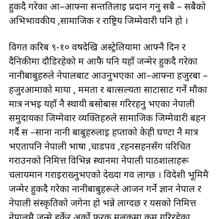
हुर्कदै गरेका आ–आफ्ना सन्ततिलाई प्रदान गर्नु सबै – सबैको
अभिभावकीय ,सामाजिक र राष्ट्रिय जिम्मेवारी पनि हो ।
विगत करिब ९-१० वर्षदेखि अस्ट्रेलियामा आफ्नै दिन र
दैनिकीमा दौडिरहेको म आफै पनि यहाँ जन्मेर हुर्कदै गरेका
नानीबाबुहरुले नेपालबाट आउनुभएका आ–आफ्ना हजुरबा –
हजुरआमाको माया , ममता र बात्सल्यता साटासाट गर्ने मौका
मात्र नभई यहाँ नै स्थायी बसोबास गरिरहनु भएका नेपाली
समुदायका जिम्मेवार व्यक्तिहरुले सामाजिक जिम्मेवारी बहन
गर्दै स –साना नानी बाबुहरुलाई हप्ताको केही घण्टा नै मात्र
भएतापनि नेपाली भाषा ,चाडपर्व ,रहनसहनसँग परिचित
गराउनको निमित्त विभिन्न स्थानमा नेपाली पाठशालाहरू
चलायमान गराइराख्नुभएको देख्दा गर्व लाग्छ । विदेशी भूमिमै
जन्मेर हुर्कदै गरेका नानीबाबुहरूले आर्जन गर्ने ज्ञान नेपाल र
नेपाली संस्कृतिको जगेर्ना हो भन्ने लाग्दछ र यसको निमित्त
नेपालमै जन्मे हुर्केर अर्को फरक मुलुकमा कर्म गरिरहेका