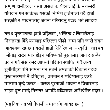
सम्पूर्ण हामीहरुले यस्ता असल कायॅहरूलाइॅ के – कसरी
योगदान गर्न सकिन्छ यसको निमित्त हातेमालो गर्दै हाम्रो
संस्कृति र भावनालाई जगेर्ना गरिराख्नु पर्दछ भन्ने लाग्दछ ।
तसर्थ पुस्तान्तरण हाम्रो पहिचान ,अस्तित्व र चिनारीलाई
निरन्तरता दिँदै यसलाई पछिल्ला पीढी सम्म पनि जारी राख्न
आवश्यक रहन्छ । यसले हाम्रो रितिरिवाज ,संस्कृति , चाडपर्व
जोगाइ राख्न मात्र होइन भविष्यको पुस्तालाई ज्ञान र सन्देश
प्रदान गर्दै संसारभर आफ्नो परिचय स्थापित गर्दै अन्य
चुनौतीहरु पनि सामना गर्न सक्ने क्षमताको विकास गर्दछ ।
पुस्तान्तरणले नै इतिहास , वर्तमान र भविष्यलाई एउटै
मालामा बुन्दै फरक – फरक पुस्ताको भावना र विचारलाई
साझा पुल मान्दै निरन्तर अगाडि बढिराख्न अभिप्रेरित गर्दछ ।
(पंङ्तिकार डब्बो नेपाली समाजसँग आबद्द छन् )