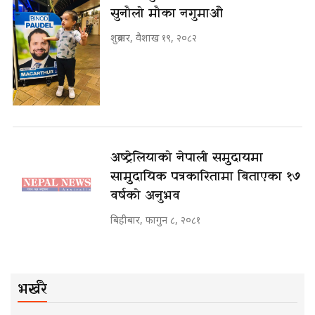
सुनौलो मौका नगुमाऔ
शुक्रबार, वैशाख १९, २०८२
अष्ट्रेलियाको नेपाली समुुदायमा
सामुुदायिक पत्रकारितामा बिताएका १७
वर्षको अनुभव
बिहीबार, फागुन ८, २०८१
भर्खरै