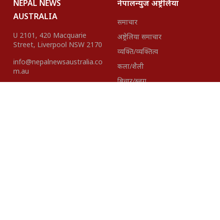
NEPAL NEWS
नेपालन्युज अष्ट्रेलिया
AUSTRALIA
समाचार
U 2101, 420 Macquarie
अष्ट्रेलिया समाचार
Street, Liverpool NSW 2170
व्यक्ति/व्यक्तित्व
info@nepalnewsaustralia.co
कला/शैली
m.au
बिचार/ब्लग
हाम्रो टीम
About Us
Disclaimer
विज्ञापनका लागि
+61423418937 |
+61401621527
Editor-In- Chief
Published By:
Madhav Gairhe
Pacific Intenational