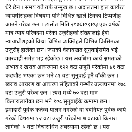
धेरै छैन । समय यतै तर्फ उन्मुख छ । अदालतमा हाल कार्यरत
न्यायधीसहरुका विषयमा पनि विभिन्न खाले टिक्का टिप्पणीहरु
आउने गरेका छन । त्यसोत मिति २०७८।०९।०३ एक वर्षको
मात्र न्याय परिषदमा परेको उजुरीहरुको संख्यालाई हेर्दा
न्यायाधीशहरुको विरुद्मा विभिन्न व्यक्तिहरुले विभिन्न किसिमका
उजुरीहरु हालेका छन। जसको वेलावखत सुनुवाईसमेत भई
कारवाही समेत भइ रहेकोछ । यस अवधिमा कार्य क्षमताको
अभाव र खराव आचरणमा १२२ वटा उजुरी परेकोमा ४१ वटा
फछ्यौट भएका छन भने ८१ वटा सुनुवाई हुनै वाँकी छन ।
खराव आचरण वा आचरण संहिताको गम्भीर उल्लघनमा १७८
वटा उजुरी परेका छन । त्यस मध्ये ७० वटा मात्र
किनारालागेका छन भने १०८ सुनुवाईकै क्रमामा छन ।
इमादारी पुर्वक कर्तव्व पालन नगरेको वा बदनियत पुर्वक कार्य
गरेको विषयमा १२ वटा उजुरी परेकोमा ७ वटाको किनारा
लागेको ५ वटा विचाराधिन अबस्थामा रहेको छ । यस