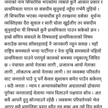
जनाको नाम सिफारिस भएकोमा त्यसले कुनै आकार प्रकार र
प्राथमिकता पाएन वा संसदीय सुनुवाई नहुँदा गर्भमै तुहियो ।
ती सिफारिस भएका न्यायाधीस हुने तरखरमा वसेका मुर्धन्य
व्यक्तिहरुका दैरा सुरुवाल र सारी चोला खुईलीए तर संसदीय
सुनुवाईमा यी विषयले कुनै प्राथमिकता पाउन सकेको छन ।
हाम्रो संघिय संसदले के विषयलाई प्राथमिकताको विषय
बनाउँछ सायद साँसदहरुलाई नै जानकारी नहुन सक्छ । यहाँ
राष्ट्रिय समस्याले भन्दा पार्टीगत र नेता मुखि समस्याले पहिलो
प्राथमिकता पाउने परापुर्व कालको समस्या ज्यूकात्यू जिवित
छ । पंचायत आयो नेताका लागी , प्रजातन्त्र आयो नेताका
लागी , लोकतन्त्र आयो नेताका लागी । तर व्यवस्था परिवर्तन
वाट जनताले पाउँ नु पर्ने केवल सुशासन समेत पाउँन सकेनन्
। कठै जनता । न्याय र अन्यायकोबारेमा अदालतको ढोकामा
पुगेका जनतालाई वेलामा न्याय दिलाउने पक्षमात सोच । अरुत
सवै आफ्नै दुनु सोज्याउने रहेछै । जवसम्म परिवर्तनको भेल
आएर सवै प्रणालिमा प्रहार हुदैन तव सम्म अव त्यो दिन समेत