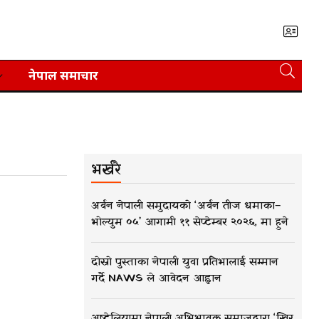
नेपाल समाचार
भर्खरै
अर्बन नेपाली समुदायको ‘अर्बन तीज धमाका–
भोल्युम ०५’ आगामी ११ सेप्टेम्बर २०२६, मा हुने
दोस्रो पुस्ताका नेपाली युवा प्रतिभालाई सम्मान
गर्दै NAWS ले आवेदन आह्वान
अष्ट्रेलियामा नेपाली अभिभावक समाजद्वारा ‘खिर