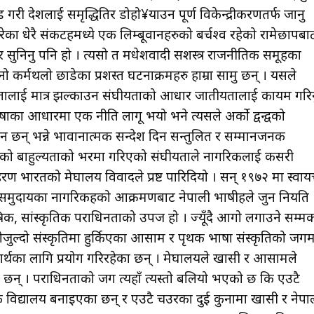
री देशलाई समृद्धितिर डोहो¥याउन पूर्ण विकेन्द्रीकरणतर्फ जानु
ेका धेरै संकटहरूमध्ये एक लिम्बूवानहरुको बर्चश्व रहेको रामेछापबा
सुनिनु पनि हो । त्यसो त मधेशवादी सशस्त्र राजनीतिक समूहका
र्मथलो छाडेका प्रशस्त घटनाक्रमहरु हाम्रा सामु छन् । यसले
िशेषतालाई मात्र झल्काउन संघीयताको आधार जातीयतालाई कायम गरिन
का आधारमा एक नीति लागू भयो भने त्यसले अर्को द्वन्द्वको
मान छन् भन्ने भावानात्मक सन्देश दिन सन्तुलित र सम्मानजनक
भाषाको बाहुल्यताको भरमा गरिएको संघीयताले नागरिकलाई कसरी
हरण भारतको मेघालय विवादले प्रष्ट पारिदियो । सन् १९७२ मा स्वायत
 समुदायका नागरिकहरूको आक्रमणबाट नेपाली भाषीहरूले जुन नियति
ाषिक, सांस्कृतिक पराधिनताको उपज हो । ज्यूँदै आगो लगाउने सम्म
्दोजुल्दो संस्कृतिमा हुर्किएका आसाम र पृथक भाषा संस्कृतिको जगम
र्थका लागि प्रयोग गरिरहेका छन् । मेघालयले खासी र आसामले
 छन् । पराधिनताको जग त्यहाँ त्यस्तो बलियो भएको छ कि एउटै
विद्यालय बनाइएका छन् र एउटै चउरका दुई कुनामा खासी र नेपा