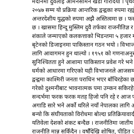
मैदानमा दुवैलाई आमनेसामने खडा गरिदियो । पृथक 
२०४७ सम्म यो प्रक्रिया आन्तरिक द्वन्द्वका रुपमा र
अन्तरदेशीय युद्धको रुपमा अझै अस्तित्वमा छ ।
छ । खासमा हिन्दू मुस्लिम दुवै तर्फका राजनीतिज्ञ
शंकाले जन्माएको कलकत्ताको भिडन्तमा ५ हजार
बृटेनको डिजाइनमा पाकिस्तान गठन भयो । विभाजन
लागि आवागमन हुन थाल्यो । १९५१ को गणनाअनुसा
सुनिश्चितता हुने आशामा पाकिस्तान प्रवेश गरे भने
धर्मको आधारमा गरिएको यही विभाजनले आजसम्म प
द्वन्द्वमा काश्मिरी जनता पराधिन भएर बाँचिरहेका
गरेको दुश्मनीबाट भावनात्मक रूपमा उम्कन सकिरहेका
सन्दर्भमा फरक फरक मतहरू हिजो पनि रहे र आज पनि
अगाडि सारे भने अर्को थरिले नयाँ नेपालका लागि अ
बन्यो कि संघीयताको विरोधमा बोल्दा प्रतिक्रियावादी
यतिवेला देशको शंकट बन्दैछ । राजनीतिमा जातीय न
राजनीति मान्न सकिँदैन । वर्षौंदेखि शोषित, पीडि