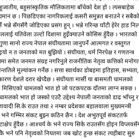
हुजातीय, बहुसांस्कृतिक मौलिकतामा बाँचेको देश हो । त्यसबाहेक
द्यमान छ । पिछडिएका नागरिकलाई कसरी समुन्नत बनाउने र सबैक
्ने सँगसँगै जोडिएका प्रसंग हुन् । भन्ने गरिन्छ घाँटी हेरेर हाड निल्
ललाई यतिवेला उल्टो दिशामा हुइँक्याउने कोसिस हुँदैछ । भारतको
७ गुणा सानो राज्य नेपाल संघीयतामा जानुपर्ने आत्मगत र वस्तुगत
यो न त जनताको मत बुझियो । संघीयता, धर्म निरपेक्ष र गणतन्त्र
िषयमा समेत जनमत संग्रह नगरिनुले राजनीतिक नेतृत्व कत्तिको मनोग
्ततिले मूल्यांकन गर्नेछ । सत्ता स्वार्थका डोबहरूमा इतिहास, सभ्यता,
 कारण देशले दरार खेप्दैछ । संघीयता मार्सी या बासमती चामलको
ुंगा मिसिएको चामलको भात हो जो पटकपटक दाँतमा लाग्न सक्छ ।
मलको भात हो जस्को एउटै उद्देश्य नेपाली जनताको डाढ भाँच्नु र
ादी सि.के राउत तथा २ नम्बर प्रदेशका बहालवाला मुख्यमन्त्री
ो भने गम्भिर संकट बुझ्न कठिन छैन । देश अभुतपूर्व संकटतर्फ
्षेप हुँदैछ । आश्चर्य के भने राज्य सिके राउतसँग होइन विप्लवसँ
जेसुकै भने पनि नेतृत्वको नियतमा जब खोट हुन्छ संकट त्यहीबाट सुरु