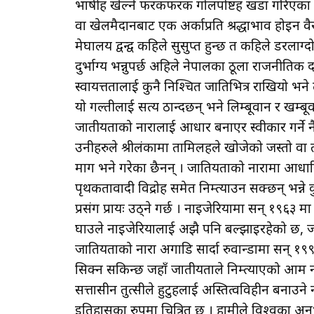
भाषीहरू खेल्ने फरकफरक गोलपोष्टहरू खडा गरिए
वा खेलमैदानबाट एक अर्काप्रति श्रद्धाभाव होइन 
मेघालय द्वन्द्व कहिले सुसुप्त हुन्छ त कहिले डरल
दुर्भाग्य भन्नुपर्छ अहिले नेपालका ठूला राजनीतिक दलह
स्वायत्ततालाई कुनै निश्चित जातिभित्र राखियो भन
यो गल्तीलाई सत्य ठान्दछन् भने लिम्बूवान र खम्ब
जातीयताको नारालाई आधार बनाएर स्वीकार गर्ने नै 
उनीहरुले श्रीलंकामा तामिलहरूले खोजेको जस्तो वा 
माग भने गरेका छैनन् । जातियताको नारामा आधारित य
पृथकतावादी विद्रोह समेत निम्त्याउन सक्छन् भन्ने
प्रसंग प्रायः उठ्ने गर्छ । नाइजेरियामा सन् १९६
घाउले नाइजेरियालाई अझै पनि बल्झाइरहेको छ, जहाँ
जातियताको नारा अगाडि सार्दा रुवान्डामा सन्
सिक्न सकिन्छ जहाँ जातीयताले निम्त्याएको आम 
सत्तासीन तुत्सीले हुटुहरूलाई अस्तित्वविहीन बना
इतिहासका रुपमा चित्रित छ । हामीले विश्वका अ