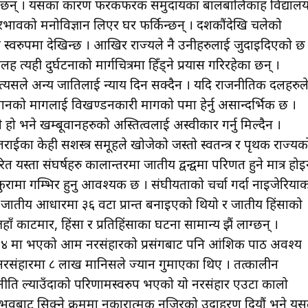
का छन् । यसका कारण फरकफरक समुदायका बालबालिकाहरू विद्याल
वैरभावको मनोविज्ञान लिएर घर फर्किन्छन् । दशकौंदेखि चलेको
ाग्दो स्वरुपमा देखिन्छ । आखिर राज्यले नै उनीहरुलाई जुदाइदिएको छ
रू त्यही दुर्घटनाको मार्गचित्रमा हिँड्ने प्रयास गरिरहेका छन् ।
े त्यसले अन्य जातिलाई न्याय दिन सक्दैन । यदि राजनीतिक दलहरुल
ूवानको मागलाई विखण्डनकारी मागको रूपमा हेर्नु असान्दर्भिक छ ।
हो भने खम्बूवानहरुको अस्तित्वलाई अस्वीकार गर्नु मिल्दैन ।
तराईका केही सशस्त्र समूहले खोजेको जस्तो स्वतन्त्र र पृथक राज्यक
स्ता संघर्षहरु कालान्तरमा जातीय द्वन्द्वमा परिणत हुने मात्र हो
 कुरामा गम्भिर हुनु आवश्यक छ । संघीयताको चर्चा गर्दा नाइजेरिया
३ मा जातीय आधारमा ३६ वटा प्रान्त बनाइएको थियो र जातीय हिंसाको
 काटमार, हिंसा र प्रतिहिंसाका घटना सामान्य झैं लाग्छन् ।
 १९९४ मा भएको आम नरसंहारको प्रसंगबाट पनि आंशिक पाठ अवश्य
नरसंहारमा ८ लाख मानिसले ज्यान गुमाएका थिए । तत्कालीन
उने नीति ल्याउँदाको परिणामस्वरुप भएको यो नरसंहार एउटा कालो
नुभवबाट सिक्ने क्रममा नकारात्मक नजिरको उदाहरण दियौं भने यस