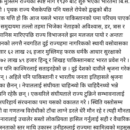
मुस्लिम राज्यको स्पष्ट माग १९३० बाट शुरु भएको भारतमा बि.सं.
ह्यो । पृथक राज्य भैसकेपछि पनि यसले रोपेको द्वन्द्वको बीउ
 फरक यत्ति हो कि आज यसले भारत पाकिस्तानको रूपमा परिचय पाएक
 र समुदायमा तल्लो तहमा भिजेका नेताहरूको अविश्वास, डर, त्रास र
 मानिस मारिएपछि राज्य विभाजनले झन मलजल पायो र अन्ततः
को लगत्तै नवगठित दुई राज्यहरूमा नागरिकको स्थायी वसोवासका
र ६२ लाख २६ हजार मुस्लिमहरू फरक धर्मकै आधार सुरक्षाको
 ७२ लाख ४९ हजार हिन्दू र शिखहरू पाकिस्तानबाट भारत प्रवेश गरे ।
नि काश्मिरलाई सताइरहेको छ । दुई देशको दावीले श्रृजना गरेक
 छन् । अहिले पनि पाकिस्तानी र भारतीय जनता इतिहासले श्रृजना
 छैनन् । नेपाललाई संघीयता चाहिन्थ्यो कि चाहिदैनथ्यो भन्ने
 रहेकै छन् । एकथरिले संघीयताले राज्य टुक्रिने सम्भावनालाई
परिहार्य संरचनाका रूपमा यसको वकालत गरे । स्थिति यस्तोसम्म
 वा गणतन्त्र विरोधीको टाँचा लाग्ने डरले धेरै मौन रहे र त्यही मौनत
ारालाई उचालेर सस्तो लोकप्रियता हासिल गर्नुलाई सही र वैचारिक
त जनताको स्तर माथि उकास्न उनीहरुलाई राज्यमा स्वामित्वको महसु