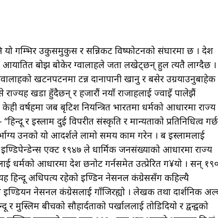
ि यो गम्भिर उकुसमुकुस र सन्निकट विष्फोटनको संघारमा छ । देश
र आयातित बोझ बोकेर ग्वालाहरूले जता लखेट्छन् हुल त्यतै लाग्दैछ ।
। ग्वालाहरूको खटनपटनमा टन्न दानापानी खानु र बसेर उग्रयाउनुबाहेक
ाज्यहरू खडा हुँदैछन् र हजारौं नयाँ राजाहरूलाई ज्वाइँ पालेझैं
ही वर्षहरूमा जब बृटिश नियन्त्रित भारतमा धर्मको आधारमा राज्य
न्दू र इस्लाम दुई विपरीत संस्कृति र मान्यताको प्रतिनिधित्व गर्छ
” दुर्भाग्य उनको यो आदर्शले लामो समय काम गरेन । बरू इस्लामलाई
इण्डिपेन्डेन्स एक्ट १९४७ ले धार्मिक जनसंख्याको आधारमा राज्य
ई धर्मको आधारमा देश छनोट गर्नसमेत उत्प्रेरित ग¥यो । सन् १९
 हिन्दू अधिपत्य रहेको इण्डिन नेसनल कंग्रेससँग कहिल्यै
े इण्डियन नेसनल कंग्रेसलाई गाँजिरह्यो । लेखक तथा दार्शनिक अल्
र मुस्लिम बीचको सौहार्दताको पर्खाललाई तोडिदियो र द्वन्द्वको