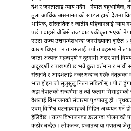
देश र जनतालाई न्याय गर्दैन । नेपाल बहुभाषिक, ब
ठूला आर्थिक असमानताको खाडल हाम्रो देशमा वि
भाषिक, सांस्कृतिक र जातीय पहिचानलाई न्याय गर्ने भन
पर्छ । बाइसे चौबिसे राज्यबाट एकीकृत भएको नेपा
एउटा राज्य उत्तरप्रदेशभन्दा जनसंख्याका दृष्टिले 
कारण थिएन । न त यसलाई पर्याप्त बहसमा नै ल्याइ
जस्ता अत्यन्त महत्वपूर्ण र दूरगामी असर पार्ने व
अदूरदर्शी र पाखण्डी छ भन्ने कुरा वर्तमान र भावी सन
संस्कृति र आदर्शलाई नजरअन्दाज गरेकै नेतृत्वका
भात होइन जो सुलुसुलु निल्न सकियोस् । यो त ढ
अझ नेपालको सन्दर्भमा त त्यो फलाम मिसाइएको चा
देशलाई विभाजनको संघारमा पु¥याउनु हो । पृथकताव
एवम् विभिन्न घटनाक्रमहरूको मिहिन अध्ययन गर्ने ह
हेलिदैछ । राज्य विभाजनका डरलाग्दा योजनाको पटाक
कठोर बन्दैछ । लोकतन्त्र, प्रजातन्त्र या गणतन्त्र 