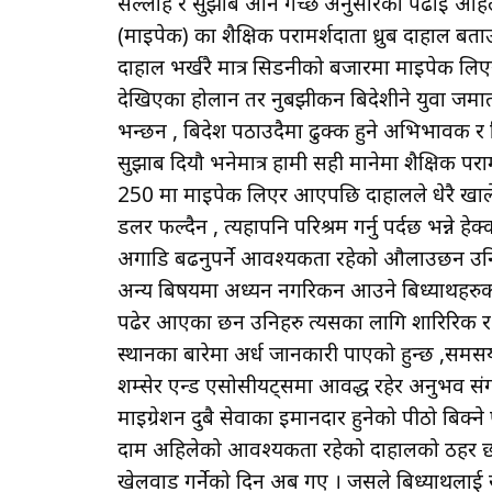
सल्लाह र सुझाब अनि गच्छे अनुसारको पढाइ अहिल
(माइपेक) का शैक्षिक परामर्शदाता ध्रुब दाहाल ब
दाहाल भर्खरै मात्र सिडनीको बजारमा माइपेक लिएर आ
देखिएका होलान तर नुबझीकन बिदेशीने युवा जम
भन्छन , बिदेश पठाउदैमा ढुक्क हुने अभिभावक र ब
सुझाब दियौ भनेमात्र हामी सही मानेमा शैक्षिक परा
250 मा माइपेक लिएर आएपछि दाहालले धेरै खाले
डलर फल्दैन , त्यहापनि परिश्रम गर्नु पर्दछ भन्ने ह
अगाडि बढनुपर्ने आवश्यकता रहेको औलाउछन उनि । 
अन्य बिषयमा अध्यन नगरिकन आउने बिध्यार्थीहरुक
पढेर आएका छन उनिहरु त्यसका लागि शारिरिक र
स्थानका बारेमा अर्ध जानकारी पाएको हुन्छ ,समसय
शम्सेर एन्ड एसोसीयट्समा आवद्ध रहेर अनुभव संग
माइग्रेशन दुबै सेवाका इमानदार हुनेको पीठो बिक्
दाम अहिलेको आवश्यकता रहेको दाहालको ठहर छ । नह
खेलवाड गर्नेको दिन अब गए । जसले बिध्यार्थीलाई