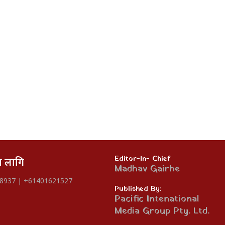
Editor-In- Chief
का लागि
Madhav Gairhe
8937 | +61401621527
Published By:
Pacific Intenational
Media Group Pty. Ltd.