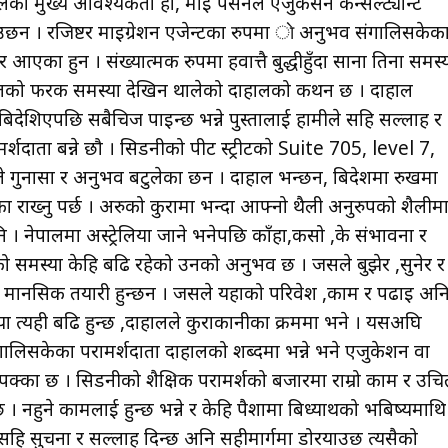
ेको मुख्य आवश्यकता हो, माइ पर्सनल एजुकेसन कन्सल्ट्यान्ट
ताउछन । रजिष्टर माइग्रेशन एजेन्टका रुपमा ाे अनुभव संगालिसकेक
एका हुन । संख्यात्मक रुपमा हवात्तै बुद्धीहुँदा साना तिना समस्
ातको फरक समस्या देखिन थालेको दाहालको कथन छ । दाहाल
िदेशिएपछि सबैचिज पाइन्छ भन्ने पुस्तालाई हामीले सहि सल्लाह र
मर्शदाता बन्ने छौ । सिडनीको पीट स्ट्रीटकाे Suite 705, level 7,
 गुनासा र अनुभव बटुलेका छन । दाहाल भन्छन, बिदेशमा रुखमा
ेक्का राख्नु पर्छ । अरुको कुरामा भन्दा आफ्नो थैली अनुरुपको शैलीम
नेपालमा अस्ट्रेलिया जाने भनेपछि काँहा,कसो ,के संभावना र
ो समस्या केहि बढि रहेको उनको अनुभव छ । जसले बुझेर ,सुनेर र
 मानसिक तयारी हुन्छन । जसले यहाको परिवेश ,काम र पढाइ अन
ा त्यही बढि हुन्छ ,दाहालले कुराकानीका क्रममा भने । यसअघि
ालिसकेका परामर्शदाता दाहालको शब्दमा भन्ने भने एजुकेशन वा
ने पक्का छ । सिडनीको शैक्षिक परामर्शको बजारमा राम्रो काम र उचि
ुने कामलाई हुन्छ भन्ने र केहि पैशामा बिध्यार्थीको भबिष्यमाथि
 सहि सुचना र सल्लाह दिन्छ अनि सहीमार्गमा डोरयाउछ त्यसैको