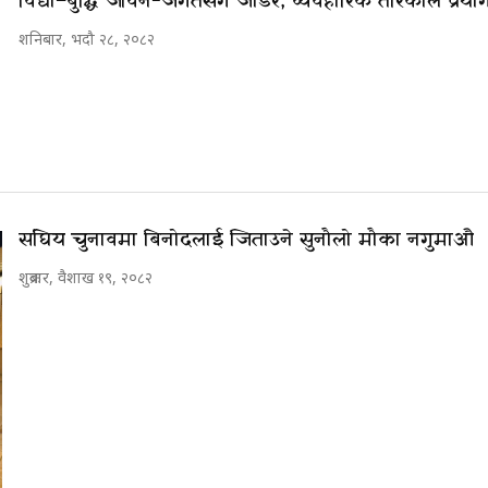
विद्या–बुद्धि जीवन-जगतसँग जोडेर, व्यवहारिक तरिकाले प्रयोग ग
शनिबार, भदौ २८, २०८२
संघिय चुनावमा बिनोदलाई जिताउने सुनौलो मौका नगुमाऔ
शुक्रबार, वैशाख १९, २०८२