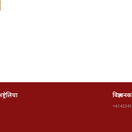
्ट्रेलिया
विज्ञापन
+6142341