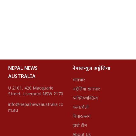
NEPAL NEWS
नेपालन्युज अष्ट्रेलिया
AUSTRALIA
समाचार
U 2101, 420 Macquarie
अष्ट्रेलिया समाचार
Street, Liverpool NSW 2170
व्यक्ति/व्यक्तित्व
info@nepalnewsaustralia.co
कला/शैली
m.au
बिचार/ब्लग
हाम्रो टीम
About Us