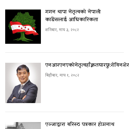
गगन थापा नेतृत्वको नेपाली
कांग्रेसलाई आधिकारिकता
शनिबार, माघ ३, २०८२
एनआरएनएको नेतृत्व हाँक्न तयार छु : रोविन श
बिहीबार, माघ १, २०८२
एञ्जाद्वारा बरिस्ठ पत्रकार होमनाथ