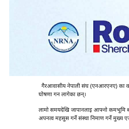
गैरआवासीय नेपाली संघ (एनआरएनए) का वर्तमा
घोषणा गर्न लागेका छन्।
लामो समयदेखि जापानलाई आफ्नो कर्मभूमि ब
अपनत्व महसुस गर्ने संस्था निर्माण गर्ने मुख्य एज