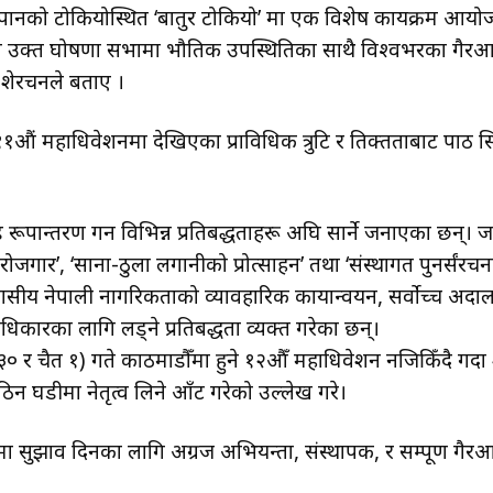
पानको टोकियोस्थित ‘बातुर टोकियो’ मा एक विशेष कार्यक्रम आय
ु हुने उक्त घोषणा सभामा भौतिक उपस्थितिका साथै विश्वभरका गैर
 शेरचनले बताए ।
 ११औं महाधिवेशनमा देखिएका प्राविधिक त्रुटि र तिक्तताबाट पा
 रूपान्तरण गर्न विभिन्न प्रतिबद्धताहरू अघि सार्ने जनाएका छन्
रोजगार’, ‘साना-ठुला लगानीको प्रोत्साहन’ तथा ‘संस्थागत पुनर्संरच
रआवासीय नेपाली नागरिकताको व्यावहारिक कार्यान्वयन, सर्वोच्च 
धिकारका लागि लड्ने प्रतिबद्धता व्यक्त गरेका छन्।
३० र चैत १) गते काठमाडौँमा हुने १२औँ महाधिवेशन नजिकिँदै गर
िन घडीमा नेतृत्व लिने आँट गरेको उल्लेख गरे।
सुझाव दिनका लागि अग्रज अभियन्ता, संस्थापक, र सम्पूर्ण ग