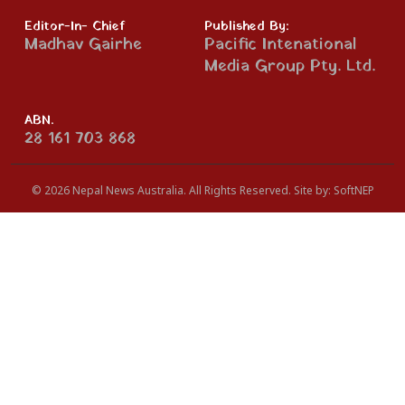
Editor-In- Chief
Published By:
Madhav Gairhe
Pacific Intenational
Media Group Pty. Ltd.
ABN.
28 161 703 868
© 2026 Nepal News Australia. All Rights Reserved.
Site by:
SoftNEP