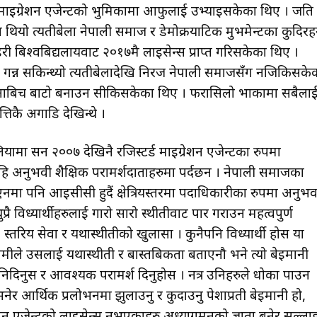
लै माइग्रेशन एजेन्टको भुमिकामा आफुलाई उभ्याइसकेका थिए । जति
युन थियो त्यतीबेला नेपाली समाज र डेमोक्रयाटिक मुभमेन्टका कुदिरह
ाइरी बिश्वबिद्यलायवाट २०१७मै लाइसेन्स प्राप्त गरिसकेका थिए ।
न्न सकिन्थ्यो त्यतीबेलादेखि निरज नेपाली समाजसँंग नजिकिसके
्नाबिच बाटो बनाउन सीकिसकेका थिए । फरासिलो भाकामा सबैला
ै अगाडि देखिन्थे ।
्रेलियामा सन २००७ देखिनै रजिस्टर्ड माइग्रेशन एजेन्टका रुपमा
ि अनुभवी शैक्षिक परामर्शदाताहरुमा पर्दछन । नेपाली समाजका
ा पनि आइसीसी हुदैं क्षेत्रियस्तरमा पदाधिकारीका रुपमा अनुभ
विध्यार्थीहरुलाई गारो सारो स्थीतीवाट पार गराउन महत्वपुर्ण
तरिय सेवा र यथास्थीतीको खुलासा । कुनैपनि विध्यार्थी होस या
मीले उसलाई यथास्थीती र बास्तबिकता बताएनौ भने त्यो बेइमानी
 भनिदिनुस र आवश्यक परामर्श दिनुहोस । नत्र उनिहरुले धोका पाउन
नेर आर्थिक प्रलोभनमा झुलाउनु र कुदाउनु पेशाप्रती बेइमानी हो,
ेशन एजेन्टको लाइसेन्स नभएकाहरु अध्यागमनको ज्ञाता बनेर सल्ला