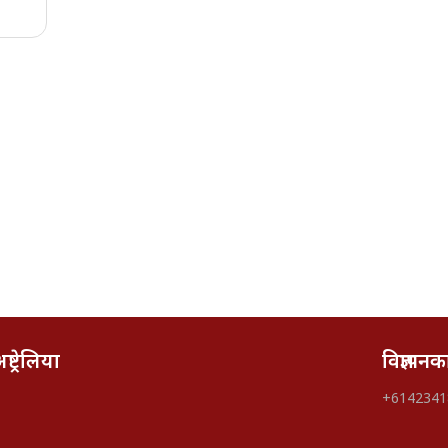
्ट्रेलिया
विज्ञापन
+6142341