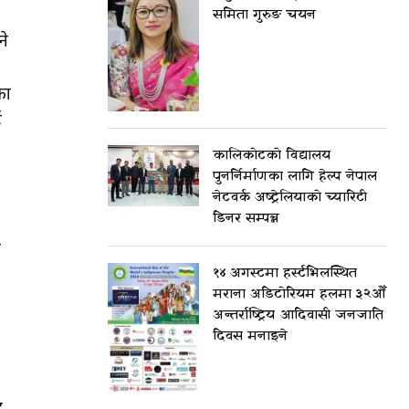
समिता गुरुङ चयन
ने
का
ई
कालिकोटको विद्यालय
पुनर्निर्माणका लागि हेल्प नेपाल
नेटवर्क अष्ट्रेलियाको च्यारिटी
डिनर सम्पन्न
व
१४ अगस्टमा हर्स्टभिलस्थित
मराना अडिटोरियम हलमा ३२औँ
अन्तर्राष्ट्रिय आदिवासी जनजाति
दिवस मनाइने
ह