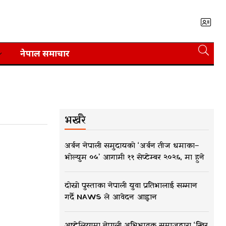
नेपाल समाचार
भर्खरै
अर्बन नेपाली समुदायको ‘अर्बन तीज धमाका–
भोल्युम ०५’ आगामी ११ सेप्टेम्बर २०२६, मा हुने
दोस्रो पुस्ताका नेपाली युवा प्रतिभालाई सम्मान
गर्दै NAWS ले आवेदन आह्वान
अष्ट्रेलियामा नेपाली अभिभावक समाजद्वारा ‘खिर