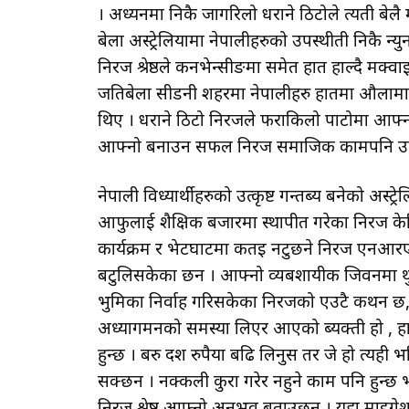
। अध्यनमा निकै जागरिलो धराने ठिटोले त्यती बे
बेला अस्ट्रेलियामा नेपालीहरुको उपस्थीती निकै न्
निरज श्रेष्ठले कनभेन्सीङमा समेत हात हाल्दै मक्व
जतिबेला सीडनी शहरमा नेपालीहरु हातमा औलामा ग
थिए । धराने ठिटो निरजले फराकिलो पाटोमा आफ
आफ्नो बनाउन सफल निरज समाजिक कामपनि उत्तिक
नेपाली विध्यार्थीहरुको उत्कृष्ट गन्तब्य बनेको अस्ट
आफुलाई शैक्षिक बजारमा स्थापीत गरेका निरज केह
कार्यक्रम र भेटघाटमा कतइ नटुछने निरज एनआरएनम
बटुलिसकेका छन । आफ्नो व्यबशायीक जिवनमा थुप्रै 
भुमिका निर्वाह गरिसकेका निरजको एउटै कथन छ, स्
अध्यागमनको समस्या लिएर आएको ब्यक्ती हो , हा
हुन्छ । बरु दश रुपैया बढि लिनुस तर जे हो त्यही
सक्छन । नक्कली कुरा गरेर नहुने काम पनि हुन्छ भ
निरज श्रेष्ठ आफ्नो अनुभव बताउछन । यहा माइग्र