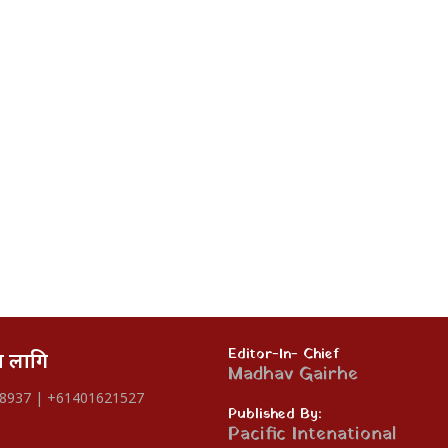
Editor-In- Chief
का लागि
Madhav Gairhe
8937 | +61401621527
Published By:
Pacific Intenational