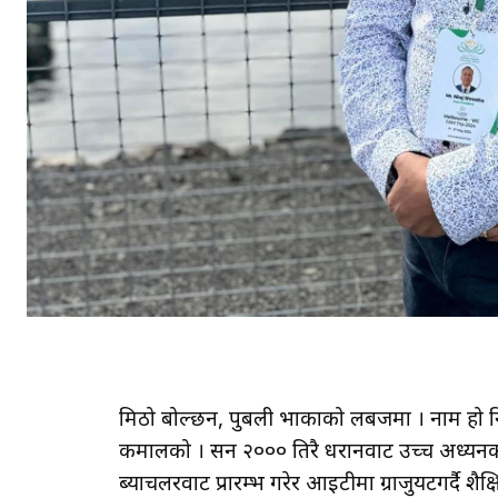
मिठो बोल्छन, पुर्बेली भाकाको लबजमा । नाम हो
कमालको । सन २००० तिरै धरानवाट उच्च अध्यनका ला
ब्याचलरवाट प्रारम्भ गरेर आइटीमा ग्राजुयटगर्दै शैक