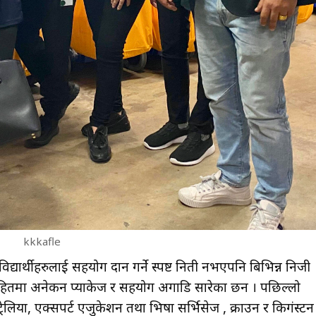
kkkafle
विद्यार्थीहरुलाई सहयोग प्रदान गर्ने स्पष्ट निती नभएपनि बिभिन्न निजी
 हितमा अनेकन प्याकेज र सहयोग अगाडि सारेका छन । पछिल्लो
ेलिया, एक्सपर्ट एजुकेशन तथा भिषा सर्भिसेज , क्राउन र किगंस्टन