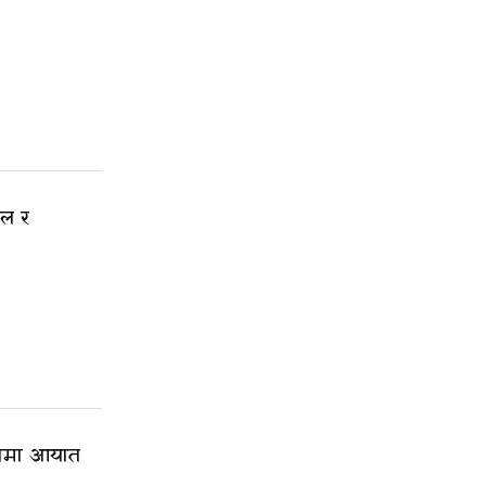
ेल र
ियामा आयात