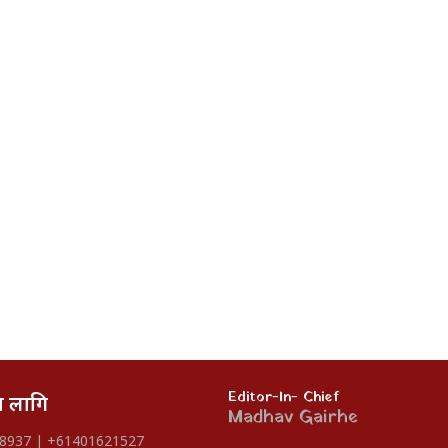
Editor-In- Chief
का लागि
Madhav Gairhe
8937 | +61401621527