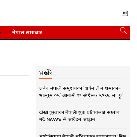
नेपाल समाचार
भर्खरै
अर्बन नेपाली समुदायको ‘अर्बन तीज धमाका–
भोल्युम ०५’ आगामी ११ सेप्टेम्बर २०२६, मा हुने
दोस्रो पुस्ताका नेपाली युवा प्रतिभालाई सम्मान
गर्दै NAWS ले आवेदन आह्वान
अष्ट्रेलियामा नेपाली अभिभावक समाजद्वारा ‘खिर