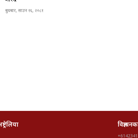
बुधबार, साउन १६, २०८१
्ट्रेलिया
विज्ञापन
+6142341