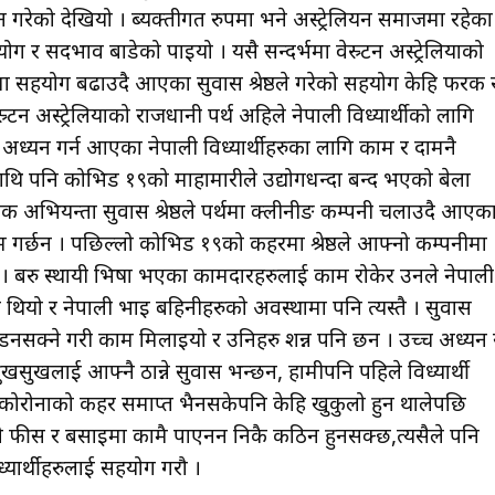
दान गरेको देखियो । ब्यक्तीगत रुपमा भने अस्ट्रेलियन समाजमा रहेका
 सदभाव बाडेको पाइयो । यसै सन्दर्भमा वेस्र्टन अस्ट्रेलियाको
मा सहयोग बढाउदै आएका सुवास श्रेष्ठले गरेको सहयोग केहि फरक 
न अस्ट्रेलियाको राजधानी पर्थ अहिले नेपाली विध्यार्थीको लागि
च्च् अध्यन गर्न आएका नेपाली विध्यार्थीहरुका लागि काम र दामनै
्यसमाथि पनि कोभिड १९को माहामारीले उद्योगधन्दा बन्द भएको बेला
क अभियन्ता सुवास श्रेष्ठले पर्थमा क्लीनीङ कम्पनी चलाउदै आएक
र्छन । पछिल्लो कोभिड १९को कहरमा श्रेष्ठले आफ्नो कम्पनीमा
न । बरु स्थायी भिषा भएका कामदारहरुलाई काम रोकेर उनले नेपाली
ी थियो र नेपाली भाइ बहिनीहरुको अवस्थामा पनि त्यस्तै । सुवास
सक्ने गरी काम मिलाइयो र उनिहरु प्रशन्न पनि छन । उच्च अध्यन 
ुखसुखलाई आफ्नै ठान्ने सुवास भन्छन, हामीपनि पहिले विध्यार्थी
छ । कोरोनाको कहर समाप्त भैनसकेपनि केहि खुकुलो हुन थालेपछि
ंहगो फीस र बसाइमा कामै पाएनन निकै कठिन हुनसक्छ,त्यसैले पनि
ध्यार्थीहरुलाई सहयोग गरौ ।