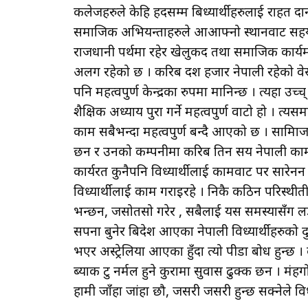
कलेजहरुले केहि हदसम्म बिध्यार्थीहरुलाई राहत प्र
समाजिक अभियन्ताहरुले आआफ्नो स्थानवाट सहयोग र
राजधानी पर्थमा रहेर खेलुकद तथा समाजिक कार्य
अलग रहेको छ । करिब दश हजार नेपाली रहेको वेस्र्ट
पनि महत्वपुर्ण केन्द्रका रुपमा मानिन्छ । त्यहा उ
शैक्षिक अध्याय पुरा गर्ने महत्वपुर्ण वाटो हो । त
काम सबैभन्दा महत्वपुर्ण बन्दै आएको छ । सामािज
छन र उनको कम्पनीमा करिब तिन सय नेपाली काम ग
कार्यरत कुनैपनि विध्यार्थीलाई कामवाट पर सारेन
विध्यार्थीलाई काम गराइरहे । निकै कठिन परिस्थीत
भन्छन, जसोतसो गरेर , सबैलाई यस समस्यासँंग लडन
सपना बुनेर बिदेश आएका नेपाली विध्यार्थीहरुको द
भएर अस्ट्रेलिया आएका हुँंदा त्यो पीडा बोध हुन्
ब्याक टु नर्मल हुने कुरामा सुवास ढुक्क छन । म
हामी जाँंहा जांहा छौ, जसरी जसरी हुन्छ सक्नेले वि