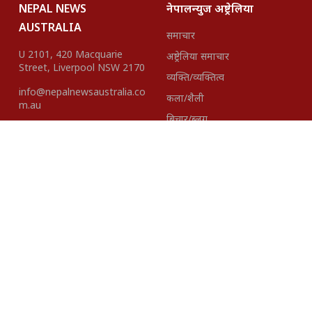
NEPAL NEWS
नेपालन्युज अष्ट्रेलिया
AUSTRALIA
समाचार
U 2101, 420 Macquarie
अष्ट्रेलिया समाचार
Street, Liverpool NSW 2170
व्यक्ति/व्यक्तित्व
info@nepalnewsaustralia.co
कला/शैली
m.au
बिचार/ब्लग
हाम्रो टीम
About Us
Disclaimer
विज्ञापनका लागि
+61423418937 |
+61401621527
Editor-In- Chief
Published By:
Madhav Gairhe
Pacific Intenational