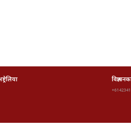
्ट्रेलिया
विज्ञापन
+6142341