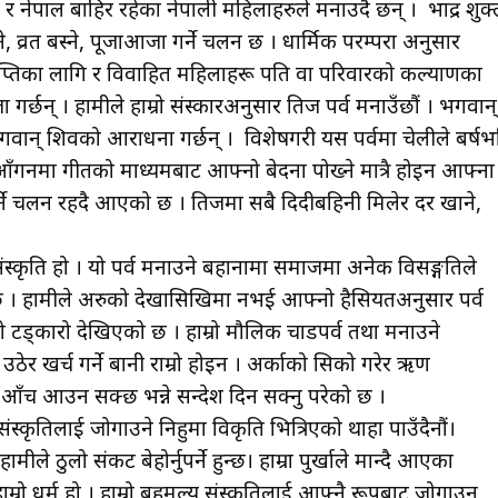
नेपाल बाहिर रहेका नेपाली महिलाहरुले मनाउदै छन् । भाद्र शुक्
े, व्रत बस्ने, पूजाआजा गर्ने चलन छ । धार्मिक परम्परा अनुसार
ाप्तिका लागि र विवाहित महिलाहरू पति वा परिवारको कल्याणका
गर्छन् । हामीले हाम्रो संस्कारअनुसार तिज पर्व मनाउँछौं । भगवान्
भगवान् शिवको आराधना गर्छन् । विशेषगरी यस पर्वमा चेलीले बर्षभ
गनमा गीतको माध्यमबाट आफ्नो बेदना पोख्ने मात्रै होइन आफ्ना
्ने चलन रहदै आएको छ । तिजमा सबै दिदीबहिनी मिलेर दर खाने,
संस्कृति हो । यो पर्व मनाउने बहानामा समाजमा अनेक विसङ्गतिले
नै छ । हामीले अरुको देखासिखिमा नभई आफ्नो हैसियतअनुसार पर्व
 खाचो टड्कारो देखिएको छ । हाम्रो मौलिक चाडपर्व तथा मनाउने
ठेर खर्च गर्ने बानी राम्रो होइन । अर्काको सिको गरेर ऋण
ा नै आँच आउन सक्छ भन्ने सन्देश दिन सक्नु परेको छ ।
स्कृतिलाई जोगाउने निहुमा विकृति भित्रिएको थाहा पाउँदैनौं।
 ठुलो संकट बेहोर्नुपर्ने हुन्छ। हाम्रा पुर्खाले मान्दै आएका
्रो धर्म हो । हाम्रो बहुमुल्य संस्कृतिलाई आफ्नै रूपबाट जोगाउन