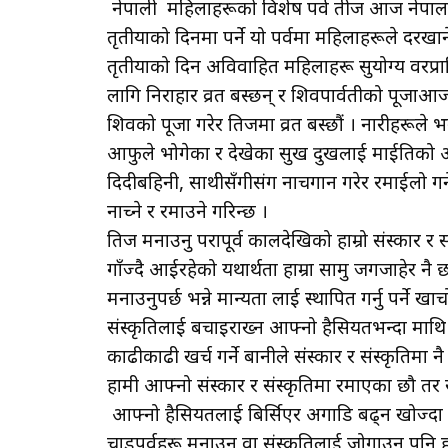
नेपाली महिलाहरूको विशेष पर्व तीज आज नेपाल र 
तृतीयाको दिनमा पर्ने यो पर्वमा महिलाहरूले दरखान
तृतीयाको दिन अविवाहित महिलाहरू सुयोग्य वरप्र
लागि निराहार व्रत बस्छन् र शिवपार्वतीको पूजाआजा 
शिवको पूजा गरेर तिजमा व्रत बस्छौं । नारीहरूले 
आफुले भोगेका र देखेका सुख दुखलाई माईतिको आँ
दिदीबहिनी, साथीसँगीसंग नाचगान गरेर रमाईलो गर
नाच्ने र रमाउने गरिन्छ ।
तिज मनाउनु परापूर्व कालदेखिको हाम्रो संस्कार र 
गाँज्दै आईरहेको यथार्थता हाम्रा सामु जगजाहेर 
मनाउनुपर्छ भन्ने मान्यता लाई स्थापित गर्नु पर्ने
संस्कृतिलाई बचाइराख्न आफ्नो हैसियतभन्दा माथि उ
काढीकाढी खर्च गर्ने बानीले संंस्कार र संस्कृतिम
हामी आफ्नो संस्कार र संस्कृतिमा रमाएका छौ तर सं
आफ्नो हैसियतलाई बिर्सिएर अगाडि बढ्न खोज्दा हामीले
चाडपर्वहरू मनाउनु वा संस्कृतिलाई जोगाउनु पनि हाम