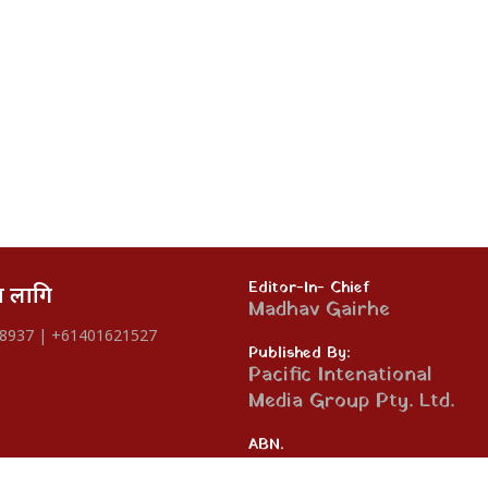
Editor-In- Chief
का लागि
Madhav Gairhe
8937 | +61401621527
Published By:
Pacific Intenational
Media Group Pty. Ltd.
ABN.
28 161 703 868