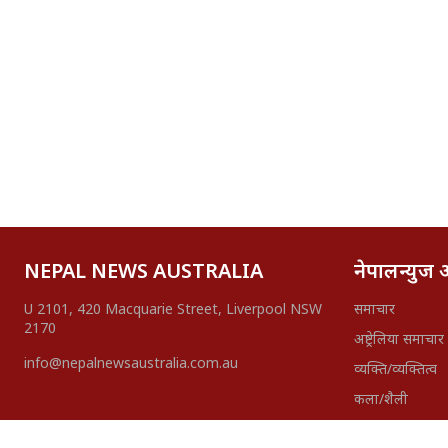
NEPAL NEWS AUSTRALIA
नेपालन्युज अष
U 2101, 420 Macquarie Street, Liverpool NSW
समाचार
2170
अष्ट्रेलिया समाचार
info@nepalnewsaustralia.com.au
व्यक्ति/व्यक्तित्व
कला/शैली
बिचार/ब्लग