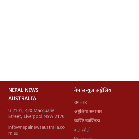
NEPAL NEWS
नेपालन्युज अष्ट्रेलिया
AUSTRALIA
समाचार
U 2101, 420 Macquarie
अष्ट्रेलिया समाचार
Street, Liverpool NSW 2170
व्यक्ति/व्यक्तित्व
info@nepalnewsaustralia.co
कला/शैली
m.au