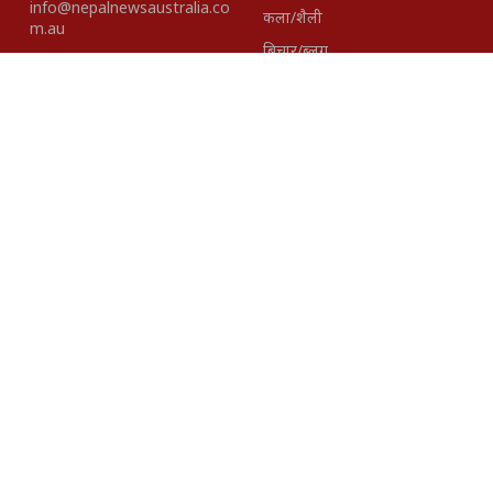
info@nepalnewsaustralia.co
कला/शैली
m.au
बिचार/ब्लग
हाम्रो टीम
About Us
Disclaimer
विज्ञापनका लागि
+61423418937 |
+61401621527
Editor-In- Chief
Published By:
Madhav Gairhe
Pacific Intenational
Media Group Pty. Ltd.
ABN.
28 161 703 868