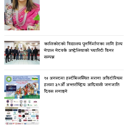
कालिकोटको विद्यालय पुनर्निर्माणका लागि हेल्प
नेपाल नेटवर्क अष्ट्रेलियाको च्यारिटी डिनर
सम्पन्न
१४ अगस्टमा हर्स्टभिलस्थित मराना अडिटोरियम
हलमा ३२औँ अन्तर्राष्ट्रिय आदिवासी जनजाति
दिवस मनाइने