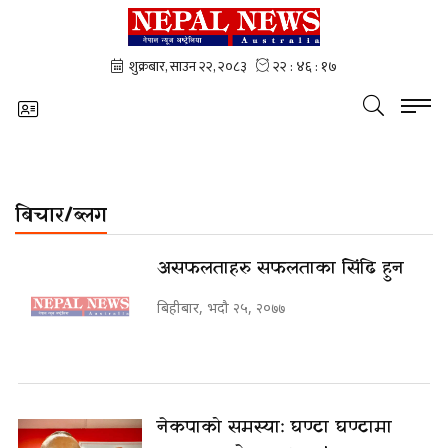
बिचार/ब्लग
असफलताहरु सफलताका सिंढि हुन
बिहीबार, भदौ २५, २०७७
नेकपाको समस्या: घण्टा घण्टामा