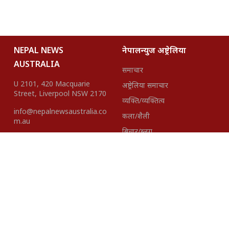
NEPAL NEWS
नेपालन्युज अष्ट्रेलिया
AUSTRALIA
समाचार
U 2101, 420 Macquarie
अष्ट्रेलिया समाचार
Street, Liverpool NSW 2170
व्यक्ति/व्यक्तित्व
info@nepalnewsaustralia.co
कला/शैली
m.au
बिचार/ब्लग
हाम्रो टीम
About Us
Disclaimer
विज्ञापनका लागि
+61423418937 |