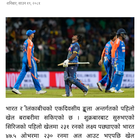
शनिबार, साउन १९, २०८१
भारत र श्रीलंकाबीचको एकदिवसीय श्रृङ्खला अन्तर्गतको पहिलो
खेल बराबरीमा सकिएको छ । शुक्रबारबाट सुरुभएको
सिरिजको पहिलो खेलमा २३१ रनको लक्ष्य पछ्याएको भारत
४७.५ ओभरमा २३० रनमा अल आउट भएपछि खेल