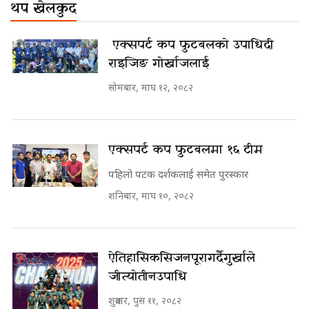
थप खेलकुद
​​​​​​​ एक्सपर्ट कप फुटबलको उपाधि दी
राइजिङ गोर्खाजलाई
सोमबार, माघ १२, २०८२
एक्सपर्ट कप फुटबलमा १६ टीम
पहिलो पटक दर्शकलाई समेत पुरस्कार
शनिबार, माघ १०, २०८२
ऐतिहासिक सिजन पूरा गर्दै गुर्खाले
जीत्यो तीन उपाधि
शुक्रबार, पुस ११, २०८२