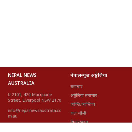
NEPAL NEWS
नेपालन्युज अष्ट्रेलिया
AUSTRALIA
समाचार
U 2101, 420 Macquarie
अष्ट्रेलिया समाचार
Street, Liverpool NSW 2170
व्यक्ति/व्यक्तित्व
info@nepalnewsaustralia.co
कला/शैली
m.au
बिचार/ब्लग
हाम्रो टीम