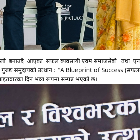
 कर्मथलो बनाउदै आएका सफल ब्यवसायी एवम समाजसेबी तथा एनआरएन
का गुरुङ समुदायको उत्थान : “A Blueprint of Success (सफलता
 आईतवारका दिन भव्य रूपमा सम्पन्न भएको छ।