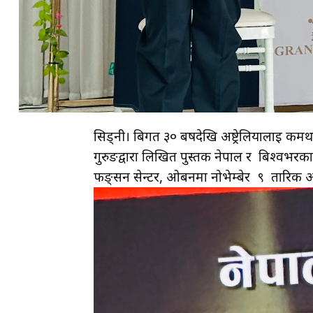
सिड्नी। बिगत ३० बर्षदेखि अष्ट्रेलियालाई
गुरुङद्वारा लिखित पुस्तक नेपाल र बिश्वभर
फङ्सन सेन्टर, ओबर्नमा नोभेम्बेर ९ तारिक