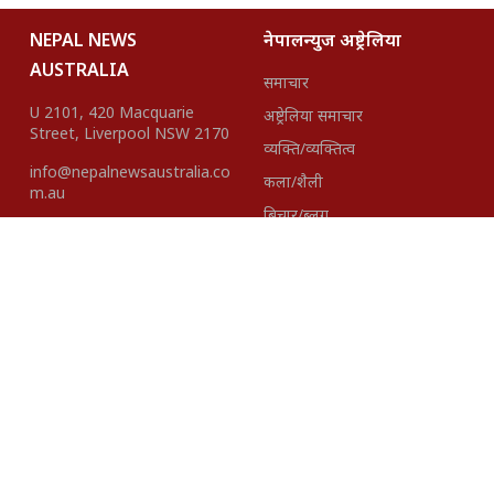
NEPAL NEWS
नेपालन्युज अष्ट्रेलिया
AUSTRALIA
समाचार
U 2101, 420 Macquarie
अष्ट्रेलिया समाचार
Street, Liverpool NSW 2170
व्यक्ति/व्यक्तित्व
info@nepalnewsaustralia.co
कला/शैली
m.au
बिचार/ब्लग
हाम्रो टीम
About Us
Disclaimer
विज्ञापनका लागि
+61423418937 |
+61401621527
Editor-In- Chief
Published By: