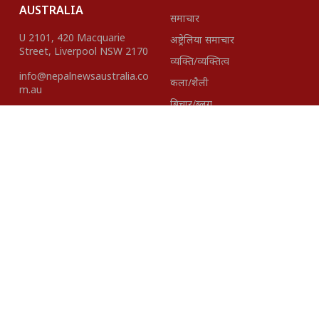
AUSTRALIA
समाचार
U 2101, 420 Macquarie
अष्ट्रेलिया समाचार
Street, Liverpool NSW 2170
व्यक्ति/व्यक्तित्व
info@nepalnewsaustralia.co
कला/शैली
m.au
बिचार/ब्लग
हाम्रो टीम
About Us
Disclaimer
विज्ञापनका लागि
+61423418937 |
+61401621527
Editor-In- Chief
Published By:
Madhav Gairhe
Pacific Intenational
Media Group Pty. Ltd.