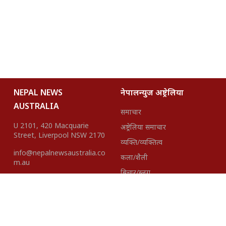
NEPAL NEWS
नेपालन्युज अष्ट्रेलिया
AUSTRALIA
समाचार
U 2101, 420 Macquarie
अष्ट्रेलिया समाचार
Street, Liverpool NSW 2170
व्यक्ति/व्यक्तित्व
info@nepalnewsaustralia.co
कला/शैली
m.au
बिचार/ब्लग
हाम्रो टीम
About Us
Disclaimer