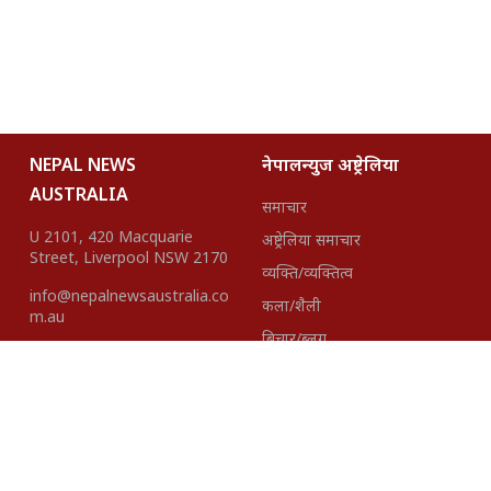
NEPAL NEWS
नेपालन्युज अष्ट्रेलिया
AUSTRALIA
समाचार
U 2101, 420 Macquarie
अष्ट्रेलिया समाचार
Street, Liverpool NSW 2170
व्यक्ति/व्यक्तित्व
info@nepalnewsaustralia.co
कला/शैली
m.au
बिचार/ब्लग
हाम्रो टीम
About Us
Disclaimer