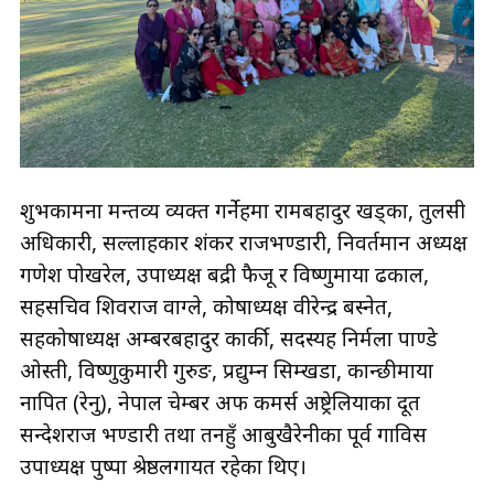
शुभकामना मन्तव्य व्यक्त गर्नेहरूमा रामबहादुर खड्का, तुलसी
अधिकारी, सल्लाहकार शंकर राजभण्डारी, निवर्तमान अध्यक्ष
गणेश पोखरेल, उपाध्यक्ष बद्री फैजू र विष्णुमाया ढकाल,
सहसचिव शिवराज वाग्ले, कोषाध्यक्ष वीरेन्द्र बस्नेत,
सहकोषाध्यक्ष अम्बरबहादुर कार्की, सदस्यहरू निर्मला पाण्डे
ओस्ती, विष्णुकुमारी गुरुङ, प्रद्युम्न सिम्खडा, कान्छीमाया
नापित (रेनु), नेपाल चेम्बर अफ कमर्स अष्ट्रेलियाका दूत
सन्देशराज भण्डारी तथा तनहुँ आबुखैरेनीका पूर्व गाविस
उपाध्यक्ष पुष्पा श्रेष्ठलगायत रहेका थिए।