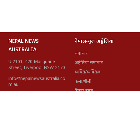
NEPAL NEWS
नेपालन्युज अष्ट्रेलिया
AUSTRALIA
समाचार
U 2101, 420 Macquarie
अष्ट्रेलिया समाचार
Street, Liverpool NSW 2170
व्यक्ति/व्यक्तित्व
info@nepalnewsaustralia.co
कला/शैली
m.au
बिचार/ब्लग
हाम्रो टीम
About Us
Disclaimer
विज्ञापनका लागि