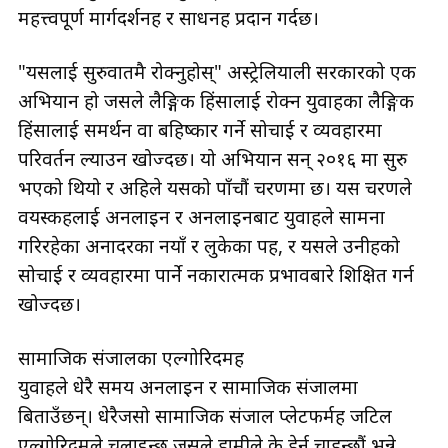
महत्त्वपूर्ण मार्गदर्शनहरू र साधनहरू प्रदान गर्दछ।
"यसलाई सुरुवातमै रोक्नुहोस्" अस्ट्रेलियाली सरकारको एक
अभियान हो जसले लैङ्गिक हिंसालाई रोक्न युवाहरूका लैङ्गिक
हिंसालाई समर्थन वा बहिष्कार गर्ने सोचाई र व्यवहारमा
परिवर्तन ल्याउन खोज्दछ। यो अभियान सन् २०१६ मा सुरु
भएको थियो र अहिले यसको पाँचौं चरणमा छ। यस चरणले
वयस्कहरूलाई अनलाइन र अनलाइनबाट युवाहरूले सामना
गरिरहेका अनादरका नयाँ र लुकेका रूपहरू, र यसले उनीहरूको
सोचाई र व्यवहारमा पार्ने नकारात्मक प्रभावबारे शिक्षित गर्न
खोज्दछ।
सामाजिक संजालका एल्गोरिदमहरू
युवाहरूले धेरै समय अनलाइन र सामाजिक संजालमा
बिताउँछन्। धेरैजसो सामाजिक संजाल प्लेटफर्महरू जटिल
एल्गोरिदमले चलाइन्छ जसले हामीले के हेर्न चाहन्छौं भन्ने