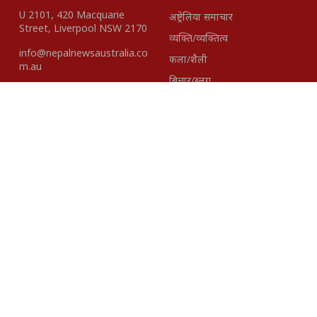
U 2101, 420 Macquarie
अष्ट्रेलिया समाचार
Street, Liverpool NSW 2170
व्यक्ति/व्यक्तित्व
info@nepalnewsaustralia.co
कला/शैली
m.au
बिचार/ब्लग
हाम्रो टीम
About Us
Disclaimer
विज्ञापनका लागि
+61423418937 |
+61401621527
Editor-In- Chief
Published By:
Madhav Gairhe
Pacific Intenational
Media Group Pty. Ltd.