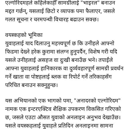
एल्गोरिदमहरूले कहिलेकाहीँ सामग्रीलाई "भाइरल" बनाउन
मद्दत गर्छन्, यसलाई छिटो र व्यापक रूपमा फैलाएर, जसले
गलत सूचना र चरमपन्थी विचारहरू बढाउन सक्छ।
वयस्कहरूको भूमिका
युवाहरूलाई याद दिलाउनु महत्त्वपूर्ण छ कि उनीहरूले आफ्नो
फिडमा देख्ने हरेक कुरामा संलग्न हुनुपर्दैन, विशेष गरी यदि
यसले उनीहरूलाई असहज वा दुःखी बनाउँछ भने। तपाईंले
आफ्ना युवाहरूलाई हानिकारक वा दुर्व्यवहारपूर्ण सामग्री प्रवर्धन
गर्ने खाता वा पोष्टहरूलाई ब्लक वा रिपोर्ट गर्ने तरिकाहरूसँग
परिचित बनाउन सक्नुहुन्छ।
यस अभियानको एक भागको रूपमा, "अनादरको एल्गोरिदम"
नामक एक इन्टरएक्टिव शैक्षिक उपकरण विकसित गरिएको
छ, जसले एउटा औसत युवाको अनलाइन अनुभव देखाउँछ।
यसले वयस्कहरूलाई युवाहरूले प्रतिदिन अनलाइनमा सामना