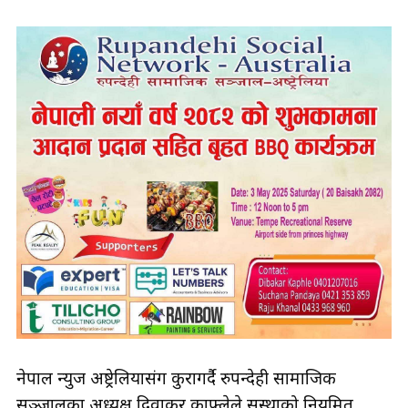
नेपाल न्युज अष्ट्रेलियासंग कुरागर्दै रुपन्देही सामाजिक
सञ्जालका अध्यक्ष दिवाकर काफ्लेले सस्थाको नियमित