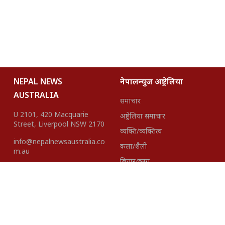
NEPAL NEWS
नेपालन्युज अष्ट्रेलिया
AUSTRALIA
समाचार
U 2101, 420 Macquarie
अष्ट्रेलिया समाचार
Street, Liverpool NSW 2170
व्यक्ति/व्यक्तित्व
info@nepalnewsaustralia.co
कला/शैली
m.au
बिचार/ब्लग
हाम्रो टीम
About Us
Disclaimer