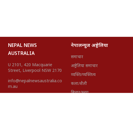
NEPAL NEWS
नेपालन्युज अष्ट्रेलिया
AUSTRALIA
समाचार
U 2101, 420 Macquarie
अष्ट्रेलिया समाचार
Street, Liverpool NSW 2170
व्यक्ति/व्यक्तित्व
info@nepalnewsaustralia.co
कला/शैली
m.au
बिचार/ब्लग
हाम्रो टीम
About Us
Disclaimer