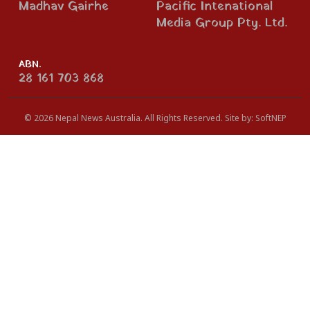
Madhav Gairhe
Pacific Intenational
Media Group Pty. Ltd.
ABN.
28 161 703 868
© 2026 Nepal News Australia. All Rights Reserved.
Site by:
SoftNEP