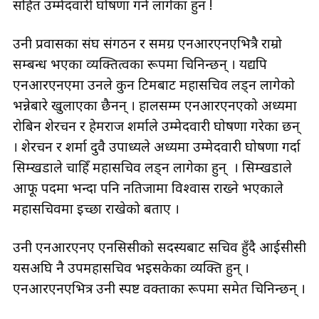
सहित उम्मेदवारी घोषणा गर्न लागेका हुन !
उनी प्रवासका संघ संगठन र समग्र एनआरएनएभित्रै राम्रो
सम्बन्ध भएका व्यक्तित्वका रूपमा चिनिन्छन् । यद्यपि
एनआरएनएमा उनले कुन टिमबाट महासचिव लड्न लागेको
भन्नेबारे खुलाएका छैनन् । हालसम्म एनआरएनएको अध्यक्षमा
रोबिन शेरचन र हेमराज शर्माले उम्मेदवारी घोषणा गरेका छन्
। शेरचन र शर्मा दुवै उपाध्यक्षले अध्यक्षमा उम्मेदवारी घोषणा गर्दा
सिम्खडाले चाहिँ महासचिव लड्न लागेका हुन् । सिम्खडाले
आफू पदमा भन्दा पनि नतिजामा विश्वास राख्ने भएकाले
महासचिवमा इच्छा राखेको बताए ।
उनी एनआरएनए एनसिसीको सदस्यबाट सचिव हुँदै आईसीसी
यसअघि नै उपमहासचिव भइसकेका व्यक्ति हुन् ।
एनआरएनएभित्र उनी स्पष्ट वक्ताका रूपमा समेत चिनिन्छन् ।