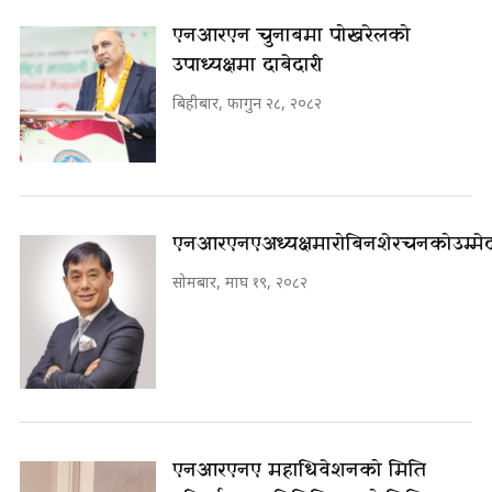
एनआरएन चुनाबमा पोखरेलको
उपाध्यक्षमा दाबेदारी
बिहीबार, फागुन २८, २०८२
एनआरएनए अध्यक्षमा रोबिन शेरचनको उम्मे
सोमबार, माघ १९, २०८२
एनआरएनए महाधिवेशनको मिति